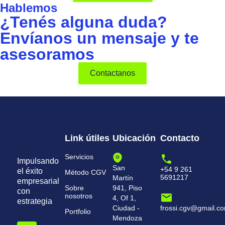
Hablemos
¿Tenés alguna duda?
Envíanos un mensaje y te
asesoramos
Contactanos
Link útiles
Ubicación
Contacto
Servicios
Impulsando
San
+54 9 261
el éxito
Método CGV
5691217
Martín
empresarial
Sobre
941, Piso
con
nosotros
4, Of 1,
estrategia
Ciudad -
frossi.cgv@gmail.c
Portfolio
Mendoza